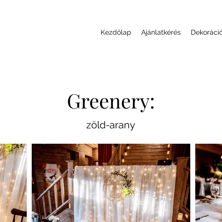
Kezdőlap
Ajánlatkérés
Dekoráci
Greenery:
zöld-arany