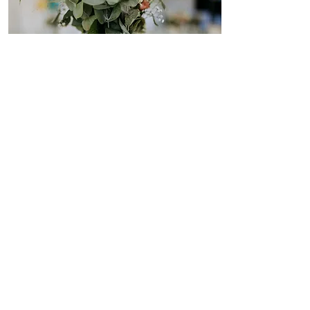
TÜRKIZ
HELYSZÍN:
ETYEKI CZÍMERES PÁLINKAHÁZ